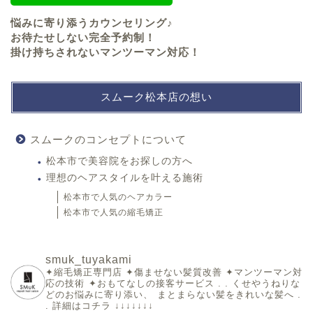
悩みに寄り添うカウンセリング♪
お待たせしない完全予約制！
掛け持ちされないマンツーマン対応！
スムーク松本店の想い
スムークのコンセプトについて
松本市で美容院をお探しの方へ
理想のヘアスタイルを叶える施術
松本市で人気のヘアカラー
松本市で人気の縮毛矯正
smuk_tuyakami
✦縮毛矯正専門店
✦傷ませない髪質改善
✦マンツーマン対
応の技術
⁡✦おもてなしの接客サービス
.
.
くせやうねりな
どのお悩みに寄り添い、
⁡まとまらない髪をきれいな髪へ
.
.
詳細はコチラ
↓↓↓↓↓↓↓